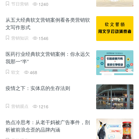
节日营销
1240
从五大经典软文营销案例看各类营销软
文写作形式
营销知识
1546
医药行业经典软文营销案例：你永远欠
我那一“半”
软文
468
疫情之下：实体店的生存法则
营销观点
1216
热点冷思考：从老干妈被广告事件，剖
析被前浪念歪的品牌内涵