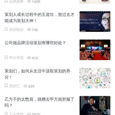
品牌观察
1408
策划人成长过程中的五道坎，熬过去才
能成为策划大神！
策划知识
742
公司做品牌活动策划有哪些好处？
甲方学院
416
策划们，如何从生活中汲取策划的养
分！
思想汇
430
乙方干的太憋屈，跳槽去甲方就舒服了
吗？
乙方学院
3870