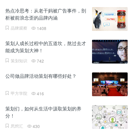
热点冷思考：从老干妈被广告事件，剖
析被前浪念歪的品牌内涵
品牌观察
1408
策划人成长过程中的五道坎，熬过去才
能成为策划大神！
策划知识
742
公司做品牌活动策划有哪些好处？
甲方学院
416
策划们，如何从生活中汲取策划的养
分！
思想汇
430