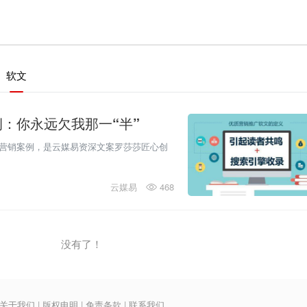
软文
：你永远欠我那一“半”
营销案例，是云媒易资深文案罗莎莎匠心创
云媒易
468
没有了！
关于我们
|
版权申明
|
免责条款
|
联系我们