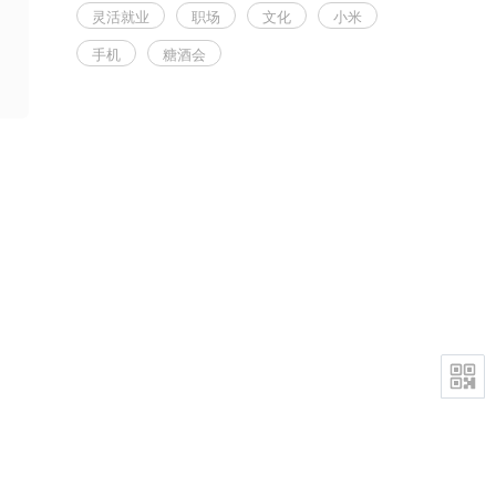
灵活就业
职场
文化
小米
手机
糖酒会