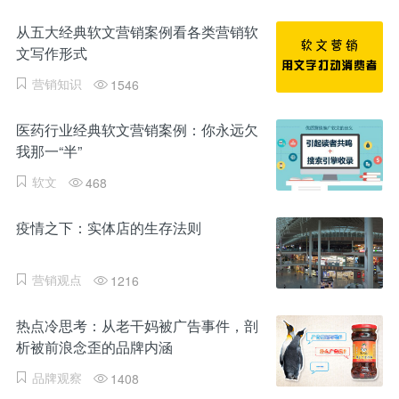
从五大经典软文营销案例看各类营销软
文写作形式
营销知识
1546
医药行业经典软文营销案例：你永远欠
我那一“半”
软文
468
疫情之下：实体店的生存法则
营销观点
1216
热点冷思考：从老干妈被广告事件，剖
析被前浪念歪的品牌内涵
品牌观察
1408