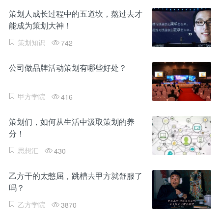
策划人成长过程中的五道坎，熬过去才
能成为策划大神！
策划知识
742
公司做品牌活动策划有哪些好处？
甲方学院
416
策划们，如何从生活中汲取策划的养
分！
思想汇
430
乙方干的太憋屈，跳槽去甲方就舒服了
吗？
乙方学院
3870